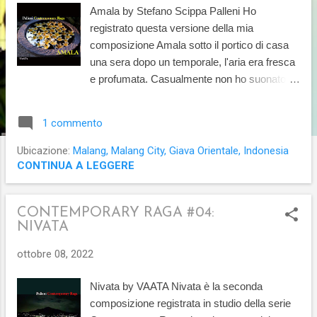
Amala by Stefano Scippa Palleni Ho
registrato questa versione della mia
composizione Amala sotto il portico di casa
una sera dopo un temporale, l'aria era fresca
e profumata. Casualmente non ho suonato la
sequenza di note che avevo scritto per la
melodia originale, ma piuttosto una variazione
1 commento
che mi è venuta in mente sul momento e si è
rivelata migliore, per cui ho deciso di adottarla
Ubicazione:
Malang, Malang City, Giava Orientale, Indonesia
in via definitiva. Questa versione dello
CONTINUA A LEGGERE
stesso brano che ho filmato sulla spiaggia
non molto tempo fa mi ha anche dato l'idea di
CONTEMPORARY RAGA #04:
introdurre il tema principale con una breve
NIVATA
improvvisazione basata sulla scale orientale,
alla quale fa seguito la melodia vera e propria.
ottobre 08, 2022
È una rappresentazione breve ma intensa
dello stato d'animo che voglio esprimere con
Nivata by VAATA Nivata è la seconda
questo tema: un sentimento di purezza e
composizione registrata in studio della serie
commovente intimità, come indica il