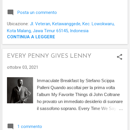
investimenti nei mercati finnaziari. Questo
verranno aggiunti in ...
incontro é rivilto agli investitori e ai
Posta un commento
risparmiatori di tutti i livelli. Come funzionano
le emozioni e la neurochimica quando siamo
Ubicazione:
Jl. Veteran, Ketawanggede, Kec. Lowokwaru,
coinvolti in un Investimento? Quali sono i
Kota Malang, Jawa Timur 65145, Indonesia
comportamenti da evitare e qual'è la corretta
CONTINUA A LEGGERE
condotta per non incorrere in ingenti perdite?
Una panoramica con approfondimenti per
EVERY PENNY GIVES LENNY
non cadere nella dipendenza da gioco ed
evitare le distorsioni cognitive che portano
ottobre 03, 2021
agli errori di valutazione piú comuni. In
inglese sul canale YouTube dell'Università
Immaculate Breakfast by Stefano Scippa
Brawijaya, partecipazione gratuita in diretta
Palleni Quando ascoltai per la prima volta
alle ore 9.30 ora indonesiana (GTM+7).
l'album My Favorite Things di John Coltrane
ho provato un immediato desiderio di suonare
il sassofono soprano. Every Time We Say
Goodbye è stato uno dei brani che mi ha
illuminato e uno dei primi che ho imparato sul
1 commento
soprano. Nel 2012, quando ho registrato il