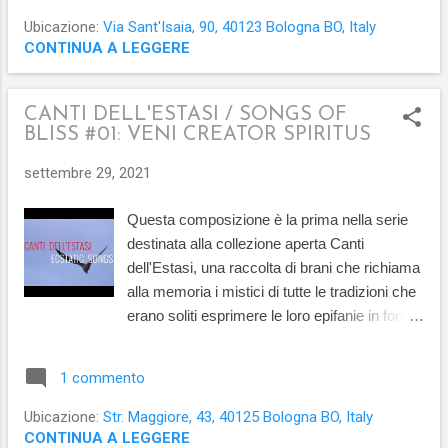
mio album in solo Immaculate Breakfast ,
Ubicazione:
Via Sant'Isaia, 90, 40123 Bologna BO, Italy
nella cappella dell'Ex-Roncati a Bologna, ho
CONTINUA A LEGGERE
deciso di pubblicare la mia versione di quello
stesso brano filtrata attraverso una profonda
CANTI DELL'ESTASI / SONGS OF
rielaborazione insieme all'esperienza di molti
BLISS #01: VENI CREATOR SPIRITUS
anni di pratica e dedizione. Oggi,
riascoltando la registrazione a quasi dieci
settembre 29, 2021
anni di distanza, credo di poter dire di aver
conseguito un mio stile personale, lasciando
Questa composizione è la prima nella serie
emergere una identità artistica capace però di
destinata alla collezione aperta Canti
conservare lo spirito originale della canzone.
dell'Estasi, una raccolta di brani che richiama
Ci sono persone nel mondo che possono
alla memoria i mistici di tutte le tradizioni che
cambiare il corso della tua vita e farti
erano soliti esprimere le loro epifanie in forma
desiderare di essere una persona migliore
di melodie spontanee e poemi cantati per
perché le hai ascoltate anche sol...
comunicare una beatitudine indescrivibile a
1 commento
parole. La mia intenzione è rinnovare questo
sentimento attraverso un veicolo musicale
Ubicazione:
Str. Maggiore, 43, 40125 Bologna BO, Italy
contemporaneo al di là di qualsiasi stile o
CONTINUA A LEGGERE