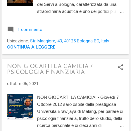
come in un gioco di bambini e fare davvero
dei Servi a Bologna, caratterizzata da una
della nostra vita un'espressione creativa.
straordinaria acustica e uno dei portici più
Qu...
belli e antichi del mondo. In questa cornice ho
ripreso alcune composizioni originali che
1 commento
sarebbero poi diventate parte della collezione
aperta Contemporary Raga utilizzando
Ubicazione:
Str. Maggiore, 43, 40125 Bologna BO, Italy
soltanto due smartphone e una registratore
CONTINUA A LEGGERE
digitale. Ho deciso di sfruttare l'atmosfera
anche per documentare alcuni brani classici
NON GIOCARTI LA CAMICIA /
a cui lavoravo da tempo, per lo più arie di
PSICOLOGIA FINANZIARIA
epoca barocca che si adattavano bene al
luogo. Tra queste una selezione di movimenti
ottobre 06, 2021
scelti dalle Partite e Sonate per violino solo di
JS Bach e adattate per sassofono soprano,
NON GIOCARTI LA CAMICIA! - Giovedí 7
come questa Allemanda che apre la Seconda
Ottobre 2012 saró ospite della prestigiosa
Partita in Re minore . Ho deciso in seguito di
Università Brawijaya di Malang, per parlare di
inserirlo nella raccolta aperta Canti
psicologia finanziaria, frutto dello studio, della
Dell'Estasi per la particolare natura del
ricerca personale e di dieci anni di
contesto. Altri brani di questo genere