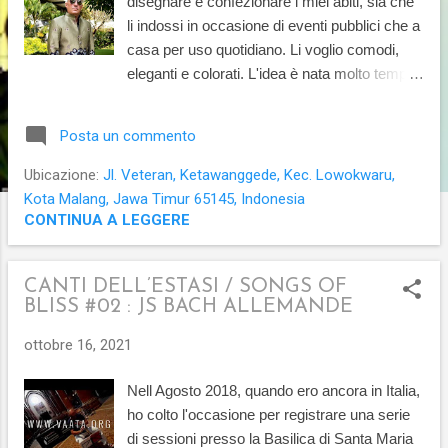
disegnare e confezionare i miei abiti, sia che
li indossi in occasione di eventi pubblici che a
casa per uso quotidiano. Li voglio comodi,
eleganti e colorati. L'idea è nata molto tempo
fa dopo aver letto il manifesto sulla moda
dell'artista Friedrich Hundertwasser intitolato
Posta un commento
"Sulla seconda pelle". Quello che scegliamo
di indossare ogni giorno è più di un semplice
Ubicazione:
Jl. Veteran, Ketawanggede, Kec. Lowokwaru,
vestito: è come una pelle che contribuisce a
Kota Malang, Jawa Timur 65145, Indonesia
plasmare la natura della nostra identità
CONTINUA A LEGGERE
sociale. Nella società contemporanea questi
canoni estetici sono dettati dalle tendenze
CANTI DELL’ESTASI / SONGS OF
della moda commerciale che cancella la
BLISS #02 : JS BACH ALLEMANDE
personalità individuale in favore dalle
necessità della produzione industriale.
ottobre 16, 2021
Vogliamo esprimere il nostro carattere libero
dai precetti della moda di massa che impone
Nell Agosto 2018, quando ero ancora in Italia,
un'identità ristretta. Possiamo quindi forgiare
ho colto l'occasione per registrare una serie
la nostra immagine creando i nostri vestiti
di sessioni presso la Basilica di Santa Maria