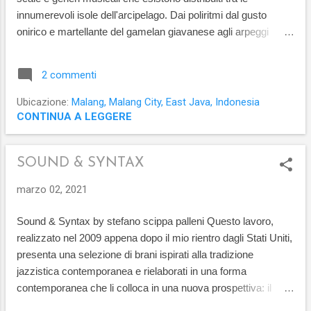
iniziata al tempo della mia adolescenza, gli
innumerevoli isole dell'arcipelago. Dai poliritmi dal gusto
sviluppi futuri e le composizioni all'interno di
onirico e martellante del gamelan giavanese agli arpeggi
questo repertorio saranno pubblicati su
melodiosi della chitarra in legno tek del Borneo - il sapè - che
questo sito e sulla versione in lingua inglese...
ricorda la foresta pluviale vergine. Ho incontrato casualmente
2 commenti
Gabriel mentre si esibiva indossando un abito tradizionale
fuori da un centro commerciale circa un anno fa. Nonostante
Ubicazione:
Malang, Malang City, East Java, Indonesia
la sua giovane età si presenta già come un musicista
CONTINUA A LEGGERE
sensibile e gran parte del suo impegno è rivolto a mantenere
viva la tradizione del Borneo, la sua terra nativa. Oggi
SOUND & SYNTAX
abbiamo iniziato una collaborazione costante che fonde
l'armonia contemporanea occidentale con le scale
marzo 02, 2021
indonesiane ed i loro ritmi tradizionali, gli strumenti moderni e
quelli arcaici del folklore locale, gli elementi della teoria
Sound & Syntax by stefano scippa palleni Questo lavoro,
occidentale con quella orientale. L'o...
realizzato nel 2009 appena dopo il mio rientro dagli Stati Uniti,
presenta una selezione di brani ispirati alla tradizione
jazzistica contemporanea e rielaborati in una forma
contemporanea che li colloca in una nuova prospettiva: il
repertorio rielabora i temi spigolosi di Monk, cari al mio