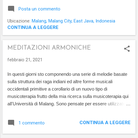
maestro Steve Lacy, attraversa l'era moderna con Shorter e
Posta un commento
Davis fino a Ornette Coleman, rileggendo alcuni classici del
songbook americano. Non mancano composizioni originali
Ubicazione:
Malang, Malang City, East Java, Indonesia
costruite su forme politonali. Accompagnato da musicisti di
CONTINUA A LEGGERE
grande esperienza il senso lirico domina su tutto, andando a
disegnare spazi di ampio respiro in bilico su strutture di
MEDITAZIONI ARMONICHE
grande energia propulsiva. La formazione del trio priva di
pianoforte offre la possibilità di interpretare con libertà le
febbraio 21, 2021
progressioni armoniche sottostanti. Pubblicato il 7 agosto
2017 credits CREDITS Stefano Palleni: soprano sax Gilberto
In questi giorni sto componendo una serie di melodie basate
Grillini: double bass Alessandro Dalla: drums ...
sulla struttura dei raga indiani ed altre forme musicali
occidentali primitive a corollario di un nuovo tipo di
musicoterapia frutto della mia ricerca sulla musicoterapia qui
all'Università di Malang. Sono pensate per essere utilizzate
come meditazioni soniche per favorire e rinforzare il
processo di guarigione. In questo video mi sto esercitando a
CONTINUA A LEGGERE
1 commento
improvvisare con Chozin, un bravo compositore locale, su
alcune scale tradizionali. Sono convinto che questa nuova