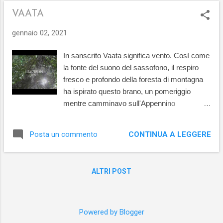
musicoterapia può essere impiegata per curare la maggior
VAATA
parte dei disturbi psicologici più comuni, come ansia e
depressione, che stanno aumentando sensibilmente a causa
gennaio 02, 2021
della pandemia. Ho fiducia di riuscire a mettere a punto un
rimedio efficiente per aiutare le persone a superare questo
In sanscrito Vaata significa vento. Così come
momento difficile.
la fonte del suono del sassofono, il respiro
fresco e profondo della foresta di montagna
ha ispirato questo brano, un pomeriggio
mentre camminavo sull'Appennino
bolognese. La melodia ampia ricorda un
giardino rigoglioso che invita al riposo. La
CONTINUA A LEGGERE
Posta un commento
traccia che dà il titolo all'album è incastonata
all’interno di ritmi ariosi e contiene elegante
assolo di chitarra frutto della sapienza di Luca
ALTRI POST
Cremonini. E’ possibile ascoltare ed
acquistare il brano al link di Bandcamp
insieme agli altri dell'album. licens Vaata by
Stefano Palleni
Powered by Blogger